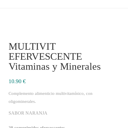
MULTIVIT
EFERVESCENTE
Vitaminas y Minerales
10.90
€
Complemento alimenticio multivitamínico, con
oligominerales.
SABOR NARANJA
20 comprimidos efervescentes