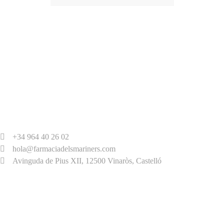
+34 964 40 26 02
hola@farmaciadelsmariners.com
Avinguda de Pius XII, 12500 Vinaròs, Castelló
HORARIO
Lunes – Viernes,
9:00 h – 21:00 h
Sábado