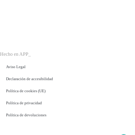
HORARIO
Lunes – Viernes,
9:00 h – 21:00 h
Sábado
9:00 h – 13:30 h
Hecho en APP_
Aviso Legal
Declaración de accesibilidad
Política de cookies (UE)
Política de privacidad
Política de devoluciones