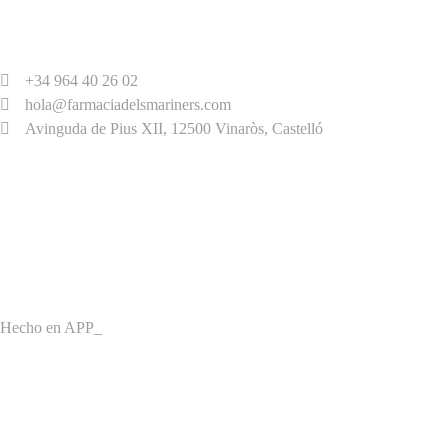
+34 964 40 26 02
hola@farmaciadelsmariners.com
Avinguda de Pius XII, 12500 Vinaròs, Castelló
HORARIO
Lunes – Viernes,
9:00 h – 21:00 h
Sábado
9:00 h – 13:30 h
Hecho en APP_