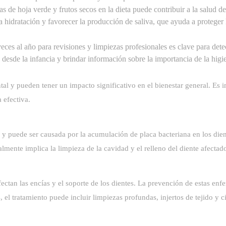
s de hoja verde y frutos secos en la dieta puede contribuir a la salud de
idratación y favorecer la producción de saliva, que ayuda a proteger l
 veces al año para revisiones y limpiezas profesionales es clave para det
esde la infancia y brindar información sobre la importancia de la higi
l y pueden tener un impacto significativo en el bienestar general. Es i
 efectiva.
 puede ser causada por la acumulación de placa bacteriana en los diente
almente implica la limpieza de la cavidad y el relleno del diente afectad
afectan las encías y el soporte de los dientes. La prevención de estas e
s, el tratamiento puede incluir limpiezas profundas, injertos de tejido y c