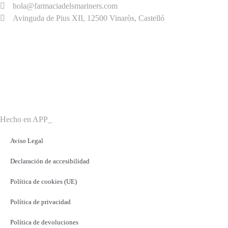
hola@farmaciadelsmariners.com
Avinguda de Pius XII, 12500 Vinaròs, Castelló
HORARIO
Lunes – Viernes,
9:00 h – 21:00 h
Sábado
9:00 h – 13:30 h
Hecho en APP_
Aviso Legal
Declaración de accesibilidad
Política de cookies (UE)
Política de privacidad
Política de devoluciones