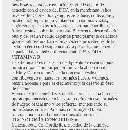
nerviosas y cuya concentración se puede alterar de
acuerdo con el estado del DHA en la membrana. Altos
niveles de DHA en los ganglios de la base, corteza pre y
postcentral, hipocampo y tálamo de babuinos y ratas,
sugiriendo que estos ácidos grasos podrían contribuir de
forma positiva sobre la memoria. El correcto desarrollo del
feto y del recién nacido depende principalmente de ácidos
grasos poliinsaturados de larga cadena procedentes de la
leche materna o de suplementos, a pesar de que tienen la
capacidad de sintetizar directamente EPA y DHA.
VITAMINA D
La vitamina D es una vitamina liposoluble esencial para
nuestro organismo porque promueve la absorción de
calcio y fósforo a través de la mucosa intestinal,
contribuyendo a mantener normales huesos y dientes,
resulta necesaria para el crecimiento y el desarrollo óseo
de los niños.
Ejerce efectos beneficiosos también en el sistema inmune,
puesto que interviene en los sistemas de defensa normales
de nuestro organismo y los refuerza, manteniendo su
homeóstasis normal. Además, contribuye al buen
funcionamiento de la función muscular normal.
TECNOLOGÍA CONCORDIX®
La tecnología ConCordix®, propiedad de la empresa