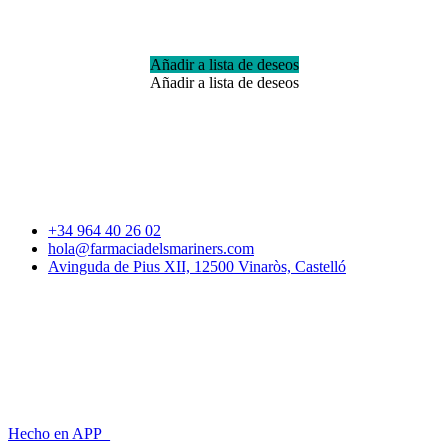
Añadir a lista de deseos
Añadir a lista de deseos
+34 964 40 26 02
hola@farmaciadelsmariners.com
Avinguda de Pius XII, 12500 Vinaròs, Castelló
HORARIO
Lunes – Viernes,
9:00 h – 21:00 h
Sábado
9:00 h – 13:30 h
Hecho en APP_