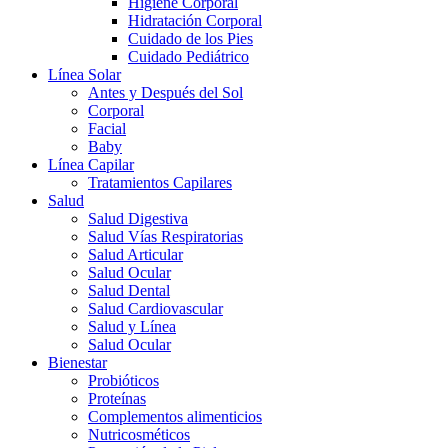
Higiene Corporal
Hidratación Corporal
Cuidado de los Pies
Cuidado Pediátrico
Línea Solar
Antes y Después del Sol
Corporal
Facial
Baby
Línea Capilar
Tratamientos Capilares
Salud
Salud Digestiva
Salud Vías Respiratorias
Salud Articular
Salud Ocular
Salud Dental
Salud Cardiovascular
Salud y Línea
Salud Ocular
Bienestar
Probióticos
Proteínas
Complementos alimenticios
Nutricosméticos