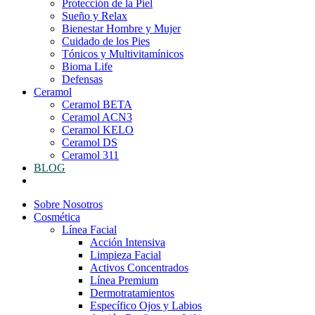
Protección de la Piel
Sueño y Relax
Bienestar Hombre y Mujer
Cuidado de los Pies
Tónicos y Multivitamínicos
Bioma Life
Defensas
Ceramol
Ceramol BETA
Ceramol ACN3
Ceramol KELO
Ceramol DS
Ceramol 311
BLOG
Sobre Nosotros
Cosmética
Línea Facial
Acción Intensiva
Limpieza Facial
Activos Concentrados
Línea Premium
Dermotratamientos
Específico Ojos y Labios