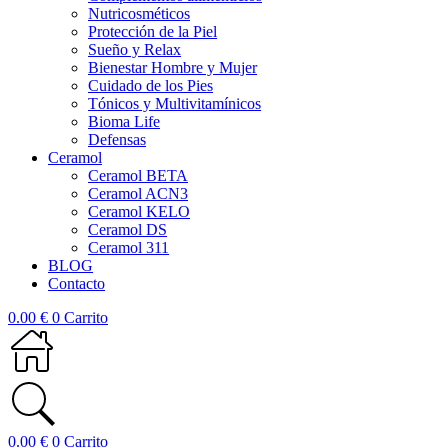
Nutricosméticos
Protección de la Piel
Sueño y Relax
Bienestar Hombre y Mujer
Cuidado de los Pies
Tónicos y Multivitamínicos
Bioma Life
Defensas
Ceramol
Ceramol BETA
Ceramol ACN3
Ceramol KELO
Ceramol DS
Ceramol 311
BLOG
Contacto
0.00
€
0
Carrito
0.00
€
0
Carrito