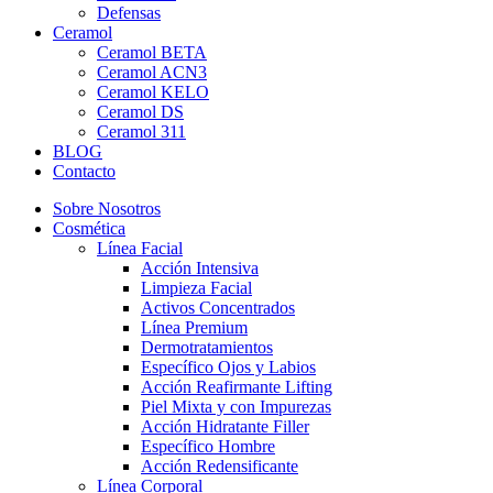
Defensas
Ceramol
Ceramol BETA
Ceramol ACN3
Ceramol KELO
Ceramol DS
Ceramol 311
BLOG
Contacto
Sobre Nosotros
Cosmética
Línea Facial
Acción Intensiva
Limpieza Facial
Activos Concentrados
Línea Premium
Dermotratamientos
Específico Ojos y Labios
Acción Reafirmante Lifting
Piel Mixta y con Impurezas
Acción Hidratante Filler
Específico Hombre
Acción Redensificante
Línea Corporal