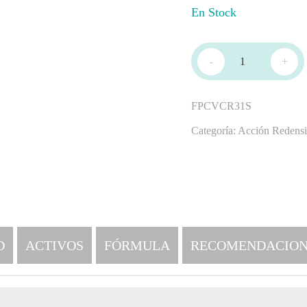
En Stock
-
+
FPCVCR31S
Categoría:
Acción Redensi
D
ACTIVOS
FÓRMULA
RECOMENDACION