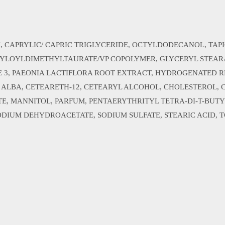
IN, CAPRYLIC/ CAPRIC TRIGLYCERIDE, OCTYLDODECANOL, TA
YLOYLDIMETHYLTAURATE/VP COPOLYMER, GLYCERYL STEARAT
 3, PAEONIA LACTIFLORA ROOT EXTRACT, HYDROGENATED R
A ALBA, CETEARETH-12, CETEARYL ALCOHOL, CHOLESTEROL, CI
TE, MANNITOL, PARFUM, PENTAERYTHRITYL TETRA-DI-T-B
UM DEHYDROACETATE, SODIUM SULFATE, STEARIC ACID, TOCO