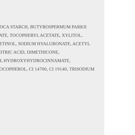
PIOCA STARCH, BUTYROSPERMUM PARKII
E, TOCOPHERYL ACETA­TE, XYLITOL,
ETINOL, SODIUM HYALURONATE, ACETYL
TRIC ACID, DI­METHICONE,
UTYL HYDROXYHYDROCINNAMATE,
PHEROL, CI 14700, CI 19140, TRISODIUM