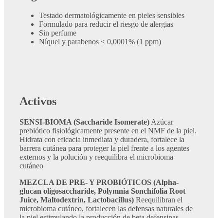
​Testado dermatológicamente en pieles sensibles
Formulado para reducir el riesgo de alergias
Sin perfume
Níquel y parabenos < 0,0001% (1 ppm)
Activos
​SENSI-BIOMA (Saccharide Isomerate)
Azúcar
prebiótico fisiológicamente presente en el NMF de la piel.
Hidrata con eficacia inmediata y duradera, fortalece la
barrera cutánea para proteger la piel frente a los agentes
externos y la polución y reequilibra el microbioma
cutáneo
MEZCLA DE PRE- Y PROBIÓTICOS (Alpha-
glucan oligosaccharide, Polymnia Sonchifolia Root
Juice, Maltodextrin, Lactobacillus)
Reequilibran el
microbioma cutáneo, fortalecen las defensas naturales de
la piel estimulando la producción de beta defensinas,