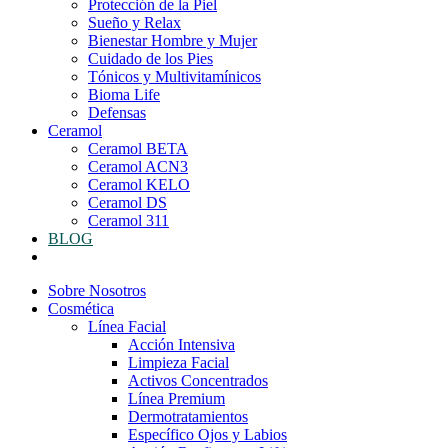
Protección de la Piel
Sueño y Relax
Bienestar Hombre y Mujer
Cuidado de los Pies
Tónicos y Multivitamínicos
Bioma Life
Defensas
Ceramol
Ceramol BETA
Ceramol ACN3
Ceramol KELO
Ceramol DS
Ceramol 311
BLOG
Sobre Nosotros
Cosmética
Línea Facial
Acción Intensiva
Limpieza Facial
Activos Concentrados
Línea Premium
Dermotratamientos
Específico Ojos y Labios