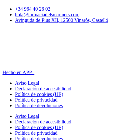
+34 964 40 26 02
hola@farmaciadelsmariners.com
Avinguda de Pius XII, 12500 Vinaròs, Castelló
HORARIO
Lunes – Viernes,
9:00 h – 21:00 h
Sábado
9:00 h – 13:30 h
Hecho en APP_
Aviso Legal
Declaración de accesibilidad
Política de cookies (UE)
Política de privacidad
Política de devoluciones
Aviso Legal
Declaración de accesibilidad
Política de cookies (UE)
Política de privacidad
Política de devoluciones