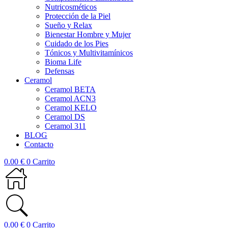
Nutricosméticos
Protección de la Piel
Sueño y Relax
Bienestar Hombre y Mujer
Cuidado de los Pies
Tónicos y Multivitamínicos
Bioma Life
Defensas
Ceramol
Ceramol BETA
Ceramol ACN3
Ceramol KELO
Ceramol DS
Ceramol 311
BLOG
Contacto
0.00
€
0
Carrito
0.00
€
0
Carrito