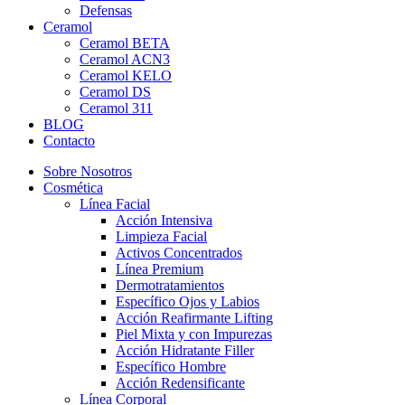
Defensas
Ceramol
Ceramol BETA
Ceramol ACN3
Ceramol KELO
Ceramol DS
Ceramol 311
BLOG
Contacto
Sobre Nosotros
Cosmética
Línea Facial
Acción Intensiva
Limpieza Facial
Activos Concentrados
Línea Premium
Dermotratamientos
Específico Ojos y Labios
Acción Reafirmante Lifting
Piel Mixta y con Impurezas
Acción Hidratante Filler
Específico Hombre
Acción Redensificante
Línea Corporal