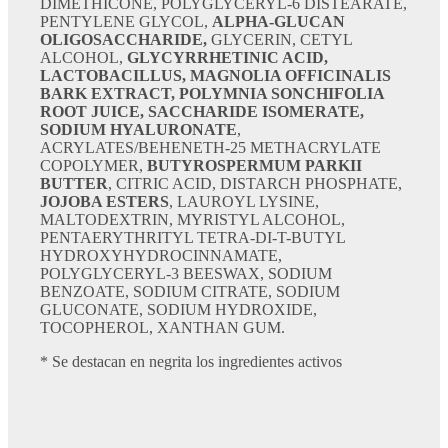
DIMETHICONE, POLYGLYCERYL-6 DISTEARATE,
PENTYLENE GLYCOL,
ALPHA-GLUCAN
OLIGOSACCHARIDE,
GLYCERIN, CETYL
ALCOHOL,
GLYCYRRHETINIC ACID,
LACTOBACILLUS, MAGNOLIA OFFICINALIS
BARK EXTRACT, POLYMNIA SONCHIFOLIA
ROOT JUICE, SACCHARIDE ISOMERATE,
SODIUM HYALURONATE
,
ACRYLATES/BEHENETH-25 METHACRYLATE
COPOLYMER,
BUTYROSPERMUM PARKII
BUTTER
, CITRIC ACID, DISTARCH PHOSPHATE,
JOJOBA ESTERS
, LAUROYL LYSINE,
MALTODEXTRIN, MYRISTYL ALCOHOL,
PENTAERYTHRITYL TETRA-DI-T-BUTYL
HYDROXYHYDROCINNAMATE,
POLYGLYCERYL-3 BEESWAX, SODIUM
BENZOATE, SODIUM CITRATE, SODIUM
GLUCONATE, SODIUM HYDROXIDE,
TOCOPHEROL, XANTHAN GUM.
* Se destacan en negrita los ingredientes activos