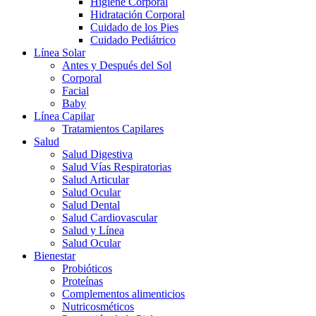
Higiene Corporal
Hidratación Corporal
Cuidado de los Pies
Cuidado Pediátrico
Línea Solar
Antes y Después del Sol
Corporal
Facial
Baby
Línea Capilar
Tratamientos Capilares
Salud
Salud Digestiva
Salud Vías Respiratorias
Salud Articular
Salud Ocular
Salud Dental
Salud Cardiovascular
Salud y Línea
Salud Ocular
Bienestar
Probióticos
Proteínas
Complementos alimenticios
Nutricosméticos