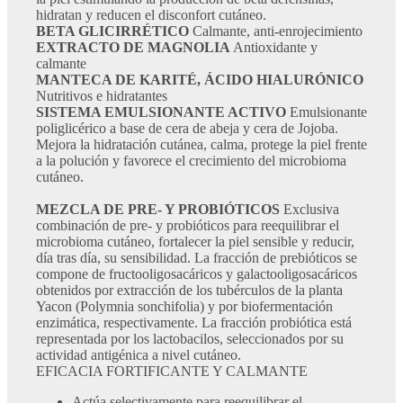
hidratan y reducen el disconfort cutáneo.
BETA GLICIRRÉTICO
Calmante, anti-enrojecimiento
EXTRACTO DE MAGNOLIA
Antioxidante y
calmante
MANTECA DE KARITÉ, ÁCIDO HIALURÓNICO
Nutritivos e hidratantes
SISTEMA EMULSIONANTE ACTIVO
Emulsionante
poliglicérico a base de cera de abeja y cera de Jojoba.
Mejora la hidratación cutánea, calma, protege la piel frente
a la polución y favorece el crecimiento del microbioma
cutáneo.
​MEZCLA DE PRE- Y PROBIÓTICOS
Exclusiva
combinación de pre- y probióticos para reequilibrar el
microbioma cutáneo, fortalecer la piel sensible y reducir,
día tras día, su sensibilidad. La fracción de prebióticos se
compone de fructooligosacáricos y galactooligosacáricos
obtenidos por extracción de los tubérculos de la planta
Yacon (Polymnia sonchifolia) y por biofermentación
enzimática, respectivamente. La fracción probiótica está
representada por los lactobacilos, seleccionados por su
actividad antigénica a nivel cutáneo.
EFICACIA FORTIFICANTE Y CALMANTE
Actúa selectivamente para reequilibrar el