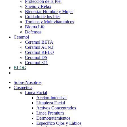
Protección de la Piel
Sueño y Relax
Bienestar Hombre y Mujer
Cuidado de los Pies
Tónicos y Multivitamínicos
Bioma Life
Defensas
Ceramol
Ceramol BETA
Ceramol ACN3
Ceramol KELO
Ceramol DS
Ceramol 311
BLOG
Sobre Nosotros
Cosmética
Línea Facial
Acción Intensiva
Limpieza Facial
Activos Concentrados
Línea Premium
Dermotratamientos
Específico Ojos y Labios