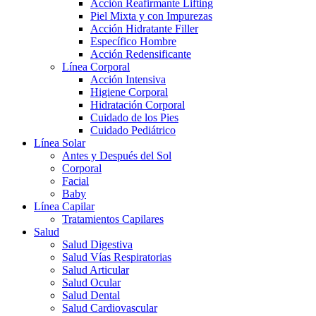
Acción Reafirmante Lifting
Piel Mixta y con Impurezas
Acción Hidratante Filler
Específico Hombre
Acción Redensificante
Línea Corporal
Acción Intensiva
Higiene Corporal
Hidratación Corporal
Cuidado de los Pies
Cuidado Pediátrico
Línea Solar
Antes y Después del Sol
Corporal
Facial
Baby
Línea Capilar
Tratamientos Capilares
Salud
Salud Digestiva
Salud Vías Respiratorias
Salud Articular
Salud Ocular
Salud Dental
Salud Cardiovascular