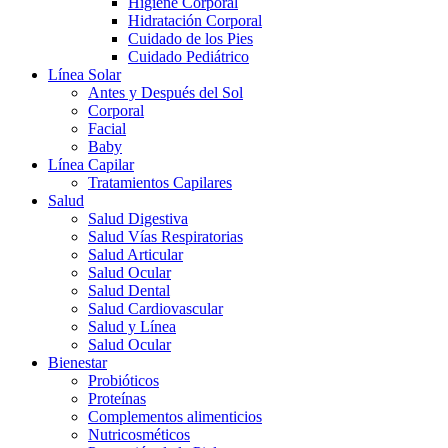
Higiene Corporal
Hidratación Corporal
Cuidado de los Pies
Cuidado Pediátrico
Línea Solar
Antes y Después del Sol
Corporal
Facial
Baby
Línea Capilar
Tratamientos Capilares
Salud
Salud Digestiva
Salud Vías Respiratorias
Salud Articular
Salud Ocular
Salud Dental
Salud Cardiovascular
Salud y Línea
Salud Ocular
Bienestar
Probióticos
Proteínas
Complementos alimenticios
Nutricosméticos