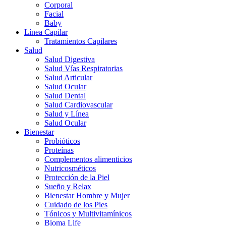
Corporal
Facial
Baby
Línea Capilar
Tratamientos Capilares
Salud
Salud Digestiva
Salud Vías Respiratorias
Salud Articular
Salud Ocular
Salud Dental
Salud Cardiovascular
Salud y Línea
Salud Ocular
Bienestar
Probióticos
Proteínas
Complementos alimenticios
Nutricosméticos
Protección de la Piel
Sueño y Relax
Bienestar Hombre y Mujer
Cuidado de los Pies
Tónicos y Multivitamínicos
Bioma Life