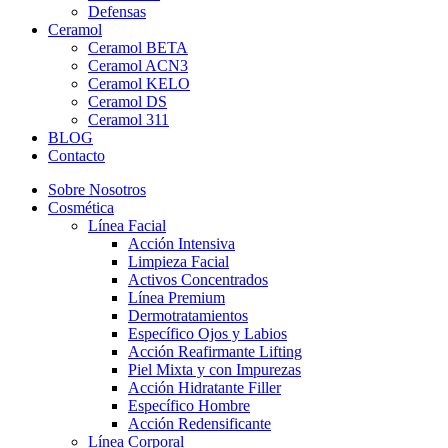
Defensas
Ceramol
Ceramol BETA
Ceramol ACN3
Ceramol KELO
Ceramol DS
Ceramol 311
BLOG
Contacto
Sobre Nosotros
Cosmética
Línea Facial
Acción Intensiva
Limpieza Facial
Activos Concentrados
Línea Premium
Dermotratamientos
Específico Ojos y Labios
Acción Reafirmante Lifting
Piel Mixta y con Impurezas
Acción Hidratante Filler
Específico Hombre
Acción Redensificante
Línea Corporal