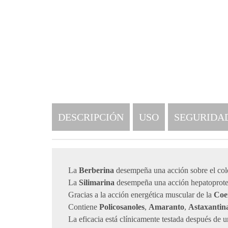
DESCRIPCIÓN
USO
SEGURIDA
La
Berberina
desempeña una acción sobre el coles
La
Silimarina
desempeña una acción hepatoprotec
Gracias a la acción energética muscular de la
Coe
Contiene
Policosanoles
,
Amaranto
,
Astaxanti
La eficacia está clínicamente testada después de un