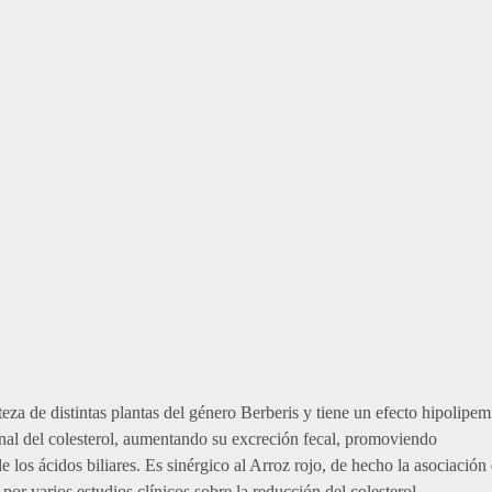
orteza de distintas plantas del género Berberis y tiene un efecto hipoli
tinal del colesterol, aumentando su excreción fecal, promoviendo
de los ácidos biliares. Es sinérgico al Arroz rojo, de hecho la asociaci
r varios estudios clínicos sobre la reducción del colesterol.