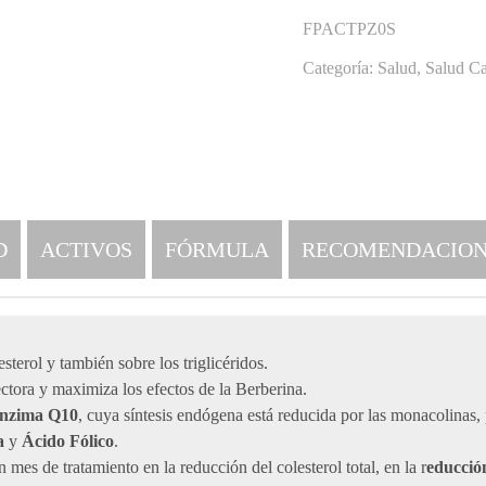
FPACTPZ0S
Categoría:
Salud
,
Salud Ca
D
ACTIVOS
FÓRMULA
RECOMENDACION
terol y también sobre los triglicéridos.
tora y maximiza los efectos de la Berberina.
nzima Q10
, cuya síntesis endógena está reducida por las monacolinas, 
na
y
Ácido Fólico
.
 mes de tratamiento en la reducción del colesterol total, en la r
educció