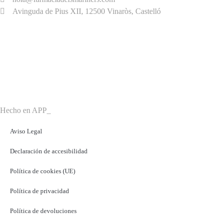
Avinguda de Pius XII, 12500 Vinaròs, Castelló
HORARIO
Lunes – Viernes,
9:00 h – 21:00 h
Sábado
9:00 h – 13:30 h
Hecho en APP_
Aviso Legal
Declaración de accesibilidad
Política de cookies (UE)
Política de privacidad
Política de devoluciones