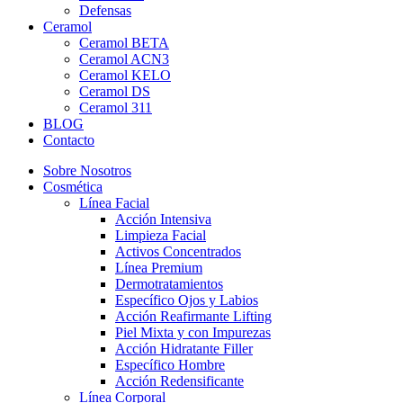
Defensas
Ceramol
Ceramol BETA
Ceramol ACN3
Ceramol KELO
Ceramol DS
Ceramol 311
BLOG
Contacto
Sobre Nosotros
Cosmética
Línea Facial
Acción Intensiva
Limpieza Facial
Activos Concentrados
Línea Premium
Dermotratamientos
Específico Ojos y Labios
Acción Reafirmante Lifting
Piel Mixta y con Impurezas
Acción Hidratante Filler
Específico Hombre
Acción Redensificante
Línea Corporal