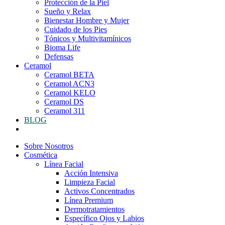
Protección de la Piel
Sueño y Relax
Bienestar Hombre y Mujer
Cuidado de los Pies
Tónicos y Multivitamínicos
Bioma Life
Defensas
Ceramol
Ceramol BETA
Ceramol ACN3
Ceramol KELO
Ceramol DS
Ceramol 311
BLOG
Sobre Nosotros
Cosmética
Línea Facial
Acción Intensiva
Limpieza Facial
Activos Concentrados
Línea Premium
Dermotratamientos
Específico Ojos y Labios