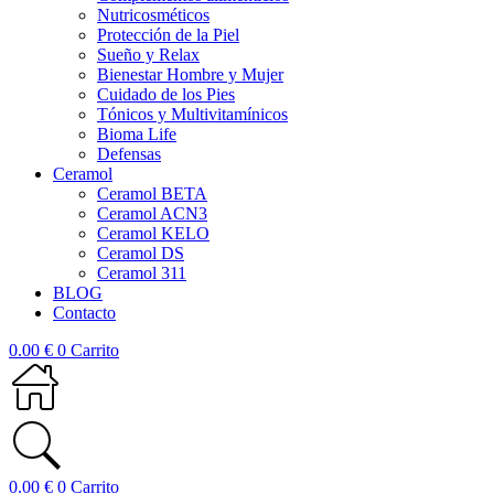
Nutricosméticos
Protección de la Piel
Sueño y Relax
Bienestar Hombre y Mujer
Cuidado de los Pies
Tónicos y Multivitamínicos
Bioma Life
Defensas
Ceramol
Ceramol BETA
Ceramol ACN3
Ceramol KELO
Ceramol DS
Ceramol 311
BLOG
Contacto
0.00
€
0
Carrito
0.00
€
0
Carrito