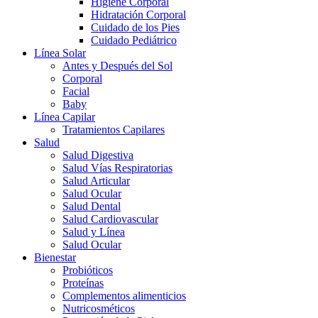
Higiene Corporal
Hidratación Corporal
Cuidado de los Pies
Cuidado Pediátrico
Línea Solar
Antes y Después del Sol
Corporal
Facial
Baby
Línea Capilar
Tratamientos Capilares
Salud
Salud Digestiva
Salud Vías Respiratorias
Salud Articular
Salud Ocular
Salud Dental
Salud Cardiovascular
Salud y Línea
Salud Ocular
Bienestar
Probióticos
Proteínas
Complementos alimenticios
Nutricosméticos