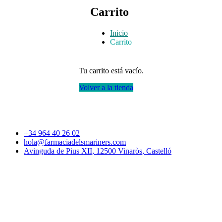
Carrito
Inicio
Carrito
Tu carrito está vacío.
Volver a la tienda
+34 964 40 26 02
hola@farmaciadelsmariners.com
Avinguda de Pius XII, 12500 Vinaròs, Castelló
HORARIO
Lunes – Viernes,
9:00 h – 21:00 h
Sábado
9:00 h – 13:30 h